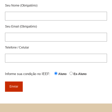
Seu Nome (Obrigatório)
Alunos
Eventos
Seu Email (Obrigatório)
Lives
Vídeos e Palestras
Telefone / Celular
Fale Conosco
Localização
Informe sua condição no IEEF:
Aluno
Ex-Aluno