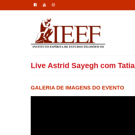
Live Astrid Sayegh com Tati
GALERIA DE IMAGENS DO EVENTO