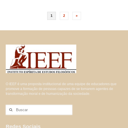
Paginação
1
2
»
de
posts
O IEEF é uma proposta institucional de uma equipe de educadores que
promove a formação de pessoas capazes de se tornarem agentes de
transformação moral e de humanização da sociedade.
Buscar
por:
Redes Sociais