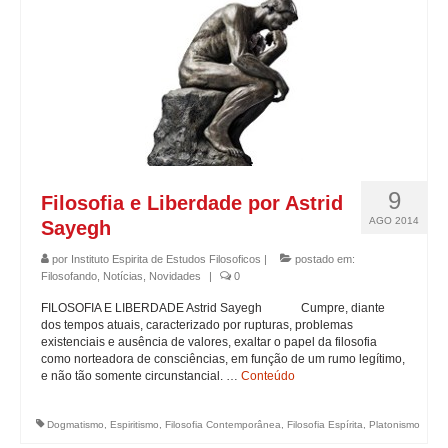
9
Filosofia e Liberdade por Astrid
AGO 2014
Sayegh
por
Instituto Espirita de Estudos Filosoficos
|
postado em:
Filosofando
,
Notícias
,
Novidades
|
0
FILOSOFIA E LIBERDADE Astrid Sayegh Cumpre, diante
dos tempos atuais, caracterizado por rupturas, problemas
existenciais e ausência de valores, exaltar o papel da filosofia
como norteadora de consciências, em função de um rumo legítimo,
e não tão somente circunstancial. …
Conteúdo
Dogmatismo
,
Espiritismo
,
Filosofia Contemporânea
,
Filosofia Espírita
,
Platonismo