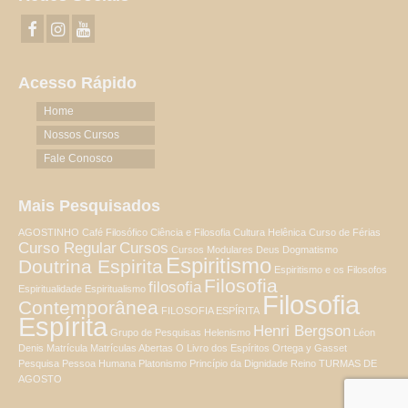
Acesso Rápido
Home
Nossos Cursos
Fale Conosco
Mais Pesquisados
AGOSTINHO
Café Filosófico
Ciência e Filosofia
Cultura Helênica
Curso de Férias
Curso Regular
Cursos
Cursos Modulares
Deus
Dogmatismo
Espiritismo
Doutrina Espirita
Espiritismo e os Filosofos
Filosofia
filosofia
Espiritualidade
Espiritualismo
Filosofia
Contemporânea
FILOSOFIA ESPÍRITA
Espírita
Henri Bergson
Grupo de Pesquisas
Helenismo
Léon
Denis
Matrícula
Matrículas Abertas
O Livro dos Espíritos
Ortega y Gasset
Pesquisa
Pessoa Humana
Platonismo
Princípio da Dignidade
Reino
TURMAS DE
AGOSTO