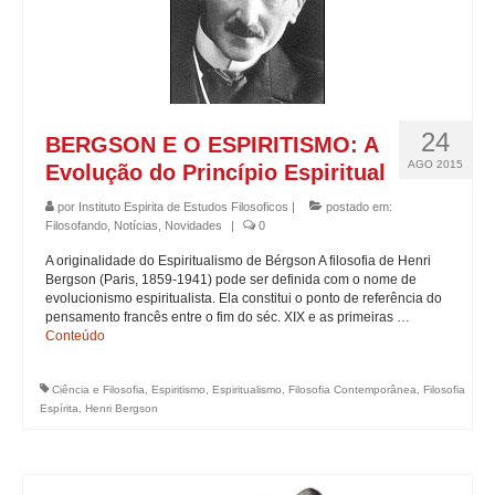
Alunos
Eventos
Lives
24
BERGSON E O ESPIRITISMO: A
AGO 2015
Evolução do Princípio Espiritual
Vídeos e Palestras
por
Instituto Espirita de Estudos Filosoficos
|
postado em:
Fale Conosco
Filosofando
,
Notícias
,
Novidades
|
0
A originalidade do Espiritualismo de Bérgson A filosofia de Henri
Localização
Bergson (Paris, 1859-1941) pode ser definida com o nome de
evolucionismo espiritualista. Ela constitui o ponto de referência do
pensamento francês entre o fim do séc. XIX e as primeiras …
Conteúdo
Ciência e Filosofia
,
Espiritismo
,
Espiritualismo
,
Filosofia Contemporânea
,
Filosofia
Espírita
,
Henri Bergson