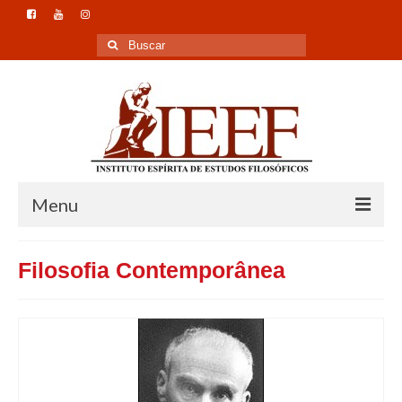
Buscar
por:
Menu
Home
Filosofia Contemporânea
Instituto
Formação
Pesquisa
Publicação