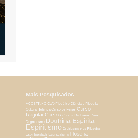
Mais Pesquisados
AGOSTINHO
Café Filosófico
Ciência e Filosofia
Curso
Cultura Helênica
Curso de Férias
Regular
Cursos
Cursos Modulares
Deus
Doutrina Espirita
Dogmatismo
Espiritismo
Espiritismo e os Filosofos
filosofia
Espiritualidade
Espiritualismo