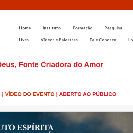
Home
Instituto
Formação
Pesquisa
Lives
Vídeos e Palestras
Fale Conosco
Lo
 Deus, Fonte Criadora do Amor
O
|
VÍDEO DO EVENTO
|
ABERTO AO PÚBLICO