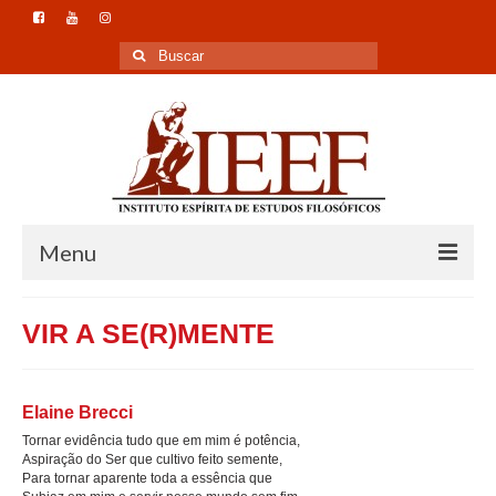
Buscar
por:
Menu
Home
VIR A SE(R)MENTE
Instituto
Formação
Elaine Brecci
Tornar evidência tudo que em mim é potência,
Pesquisa
Aspiração do Ser que cultivo feito semente,
Para tornar aparente toda a essência que
Publicação