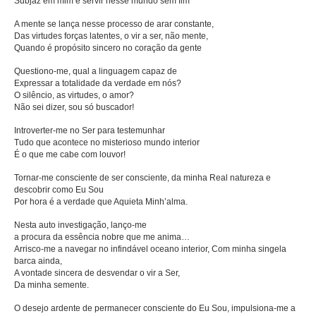
Subjaz em mim e servir nesse mundo sem fim
A mente se lança nesse processo de arar constante,
Alunos
Das virtudes forças latentes, o vir a ser, não mente,
Quando é propósito sincero no coração da gente
Eventos
Questiono-me, qual a linguagem capaz de
Expressar a totalidade da verdade em nós?
Lives
O silêncio, as virtudes, o amor?
Não sei dizer, sou só buscador!
Vídeos e Palestras
Introverter-me no Ser para testemunhar
Fale Conosco
Tudo que acontece no misterioso mundo interior
É o que me cabe com louvor!
Localização
Tornar-me consciente de ser consciente, da minha Real natureza e
descobrir como Eu Sou
Por hora é a verdade que Aquieta Minh’alma.
Nesta auto investigação, lanço-me
a procura da essência nobre que me anima…
Arrisco-me a navegar no infindável oceano interior, Com minha singela
barca ainda,
A vontade sincera de desvendar o vir a Ser,
Da minha semente.
O desejo ardente de permanecer consciente do Eu Sou, impulsiona-me a