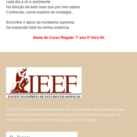
cada dia a vir a se(r)mente
Na direção de tudo mais que por mim aspira
Conhecido, numa espécie de nostalgia…
Encontrar o ápice da montanha suprema,
Da expansão total da minha essência.
Aluna do Curso Regular 1º ano 5ª feira 9h
O IEEF é uma proposta institucional de uma equipe de educadores que
promove a formação de pessoas capazes de se tornarem agentes de
transformação moral e de humanização da sociedade.
Buscar