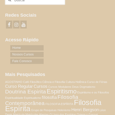
por:
Redes Sociais
Acesso Rápido
Home
Nossos Cursos
Fale Conosco
Mais Pesquisados
AGOSTINHO
Café Filosófico
Ciência e Filosofia
Cultura Helênica
Curso de Férias
Curso Regular
Cursos
Cursos Modulares
Deus
Dogmatismo
Espiritismo
Doutrina Espirita
Espiritismo e os Filosofos
Filosofia
filosofia
Espiritualidade
Espiritualismo
Filosofia
Contemporânea
FILOSOFIA ESPÍRITA
Espírita
Henri Bergson
Grupo de Pesquisas
Helenismo
Léon
Denis
Matrícula
Matrículas Abertas
O Livro dos Espíritos
Ortega y Gasset