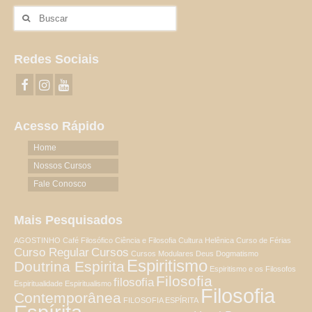
Buscar
por:
Redes Sociais
Acesso Rápido
Home
Nossos Cursos
Fale Conosco
Mais Pesquisados
AGOSTINHO
Café Filosófico
Ciência e Filosofia
Cultura Helênica
Curso de Férias
Curso Regular
Cursos
Cursos Modulares
Deus
Dogmatismo
Espiritismo
Doutrina Espirita
Espiritismo e os Filosofos
Filosofia
filosofia
Espiritualidade
Espiritualismo
Filosofia
Contemporânea
FILOSOFIA ESPÍRITA