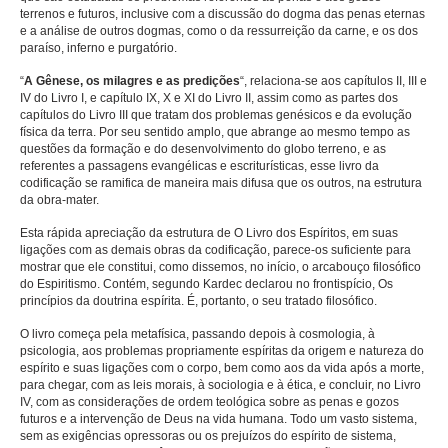
terrenos e futuros, inclusive com a discussão do dogma das penas eternas
e a análise de outros dogmas, como o da ressurreição da carne, e os dos
paraíso, inferno e purgatório.
“
A Gênese, os milagres e as predições
“, relaciona-se aos capítulos II, III e
IV do Livro I, e capítulo IX, X e XI do Livro II, assim como as partes dos
capítulos do Livro III que tratam dos problemas genésicos e da evolução
física da terra. Por seu sentido amplo, que abrange ao mesmo tempo as
questões da formação e do desenvolvimento do globo terreno, e as
referentes a passagens evangélicas e escriturísticas, esse livro da
codificação se ramifica de maneira mais difusa que os outros, na estrutura
da obra-mater.
Esta rápida apreciação da estrutura de O Livro dos Espíritos, em suas
ligações com as demais obras da codificação, parece-os suficiente para
mostrar que ele constitui, como dissemos, no início, o arcabouço filosófico
do Espiritismo. Contém, segundo Kardec declarou no frontispício, Os
princípios da doutrina espírita. É, portanto, o seu tratado filosófico.
O livro começa pela metafísica, passando depois à cosmologia, à
psicologia, aos problemas propriamente espíritas da origem e natureza do
espírito e suas ligações com o corpo, bem como aos da vida após a morte,
para chegar, com as leis morais, à sociologia e à ética, e concluir, no Livro
IV, com as considerações de ordem teológica sobre as penas e gozos
futuros e a intervenção de Deus na vida humana. Todo um vasto sistema,
sem as exigências opressoras ou os prejuízos do espírito de sistema,