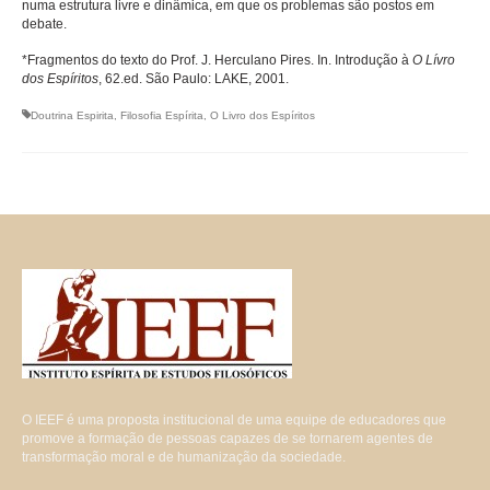
numa estrutura livre e dinâmica, em que os problemas são postos em
debate.
*Fragmentos do texto do Prof. J. Herculano Pires. In. Introdução à
O Lívro
dos Espíritos
, 62.ed. São Paulo: LAKE, 2001.
Doutrina Espirita
,
Filosofia Espírita
,
O Livro dos Espíritos
O IEEF é uma proposta institucional de uma equipe de educadores que
promove a formação de pessoas capazes de se tornarem agentes de
transformação moral e de humanização da sociedade.