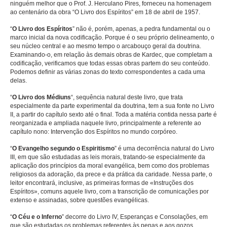
ninguém melhor que o Prof. J. Herculano Pires, forneceu na homenagem
ao centenário da obra “O Livro dos Espíritos” em 18 de abril de 1957.
Alunos
“
O Livro dos Espíritos
” não é, porém, apenas, a pedra fundamental ou o
marco inicial da nova codificação. Porque é o seu próprio delineamento, o
Eventos
seu núcleo central e ao mesmo tempo o arcabouço geral da doutrina.
Examinando-o, em relação às demais obras de Kardec, que completam a
Lives
codificação, verificamos que todas essas obras partem do seu conteúdo.
Podemos definir as várias zonas do texto correspondentes a cada uma
delas.
Vídeos e Palestras
“
O Livro dos Médiuns
“, sequência natural deste livro, que trata
Fale Conosco
especialmente da parte experimental da doutrina, tem a sua fonte no Livro
II, a partir do capítulo sexto até o final. Toda a matéria contida nessa parte é
Localização
reorganizada e ampliada naquele livro, principalmente a referente ao
capítulo nono: Intervenção dos Espíritos no mundo corpóreo.
“
O Evangelho segundo o Espiritismo
” é uma decorrência natural do Livro
III, em que são estudadas as leis morais, tratando-se especialmente da
aplicação dos princípios da moral evangélica, bem como dos problemas
religiosos da adoração, da prece e da prática da caridade. Nessa parte, o
leitor encontrará, inclusive, as primeiras formas de «Instruções dos
Espíritos», comuns aquele livro, com a transcrição de comunicações por
extenso e assinadas, sobre questões evangélicas.
“
O Céu e o Inferno
” decorre do Livro IV, Esperanças e Consolações, em
que são estudadas os problemas referentes às penas e aos gozos