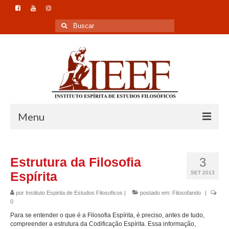
Buscar
por:
Menu
Home
Estrutura da Filosofia
3
Instituto
Espírita
SET 2013
Formação
por
Instituto Espirita de Estudos Filosoficos
|
postado em:
Filosofando
|
0
Pesquisa
Para se entender o que é a Filosofia Espírita, é preciso, antes de tudo,
compreender a estrutura da Codificação Espírita. Essa informação,
Publicação