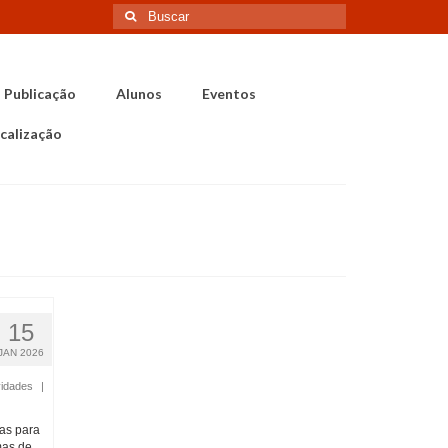
Buscar
por:
Publicação
Alunos
Eventos
calização
15
JAN 2026
idades
|
las para
mas de