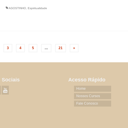
AGOSTINHO
,
Espiritualidade
3
4
5
…
21
»
 Sociais
Acesso Rápido
Home
Nossos Cursos
Fale Conosco