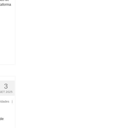
taforma
3
SET 2025
idades
|
 de