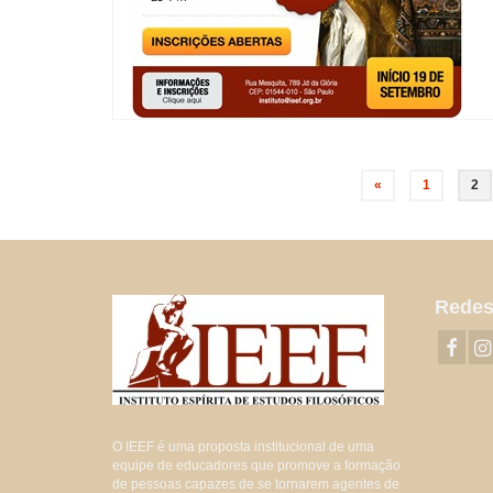
Paginação
«
1
2
de
posts
Redes
O IEEF é uma proposta institucional de uma
equipe de educadores que promove a formação
de pessoas capazes de se tornarem agentes de