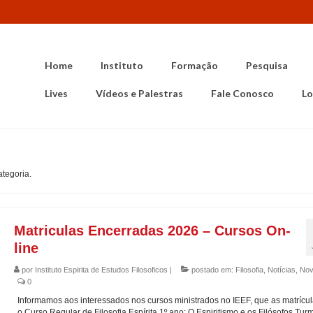
Home
Instituto
Formação
Pesquisa
Lives
Vídeos e Palestras
Fale Conosco
Lo
tegoria.
Matriculas Encerradas 2026 – Cursos On-
line
por
Instituto Espirita de Estudos Filosoficos
|
postado em:
Filosofia
,
Notícias
,
Nov
0
Informamos aos interessados nos cursos ministrados no IEEF, que as matrícu
o Curso Regular de Filosofia Espírita 1º ano: O Espiritismo e os Filósofos Tur