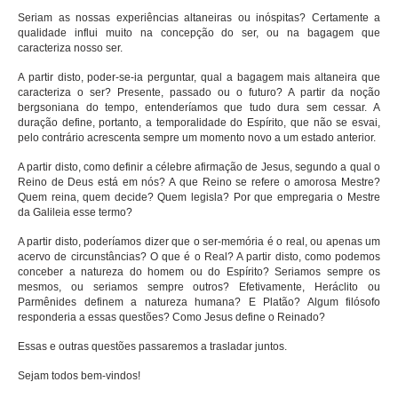
Seriam as nossas experiências altaneiras ou inóspitas? Certamente a
qualidade influi muito na concepção do ser, ou na bagagem que
caracteriza nosso ser.
A partir disto, poder-se-ia perguntar, qual a bagagem mais altaneira que
caracteriza o ser? Presente, passado ou o futuro? A partir da noção
bergsoniana do tempo, entenderíamos que tudo dura sem cessar. A
duração define, portanto, a temporalidade do Espírito, que não se esvai,
pelo contrário acrescenta sempre um momento novo a um estado anterior.
A partir disto, como definir a célebre afirmação de Jesus, segundo a qual o
Reino de Deus está em nós? A que Reino se refere o amorosa Mestre?
Quem reina, quem decide? Quem legisla? Por que empregaria o Mestre
da Galileia esse termo?
A partir disto, poderíamos dizer que o ser-memória é o real, ou apenas um
acervo de circunstâncias? O que é o Real? A partir disto, como podemos
conceber a natureza do homem ou do Espírito? Seriamos sempre os
mesmos, ou seriamos sempre outros? Efetivamente, Heráclito ou
Parmênides definem a natureza humana? E Platão? Algum filósofo
responderia a essas questões? Como Jesus define o Reinado?
Essas e outras questões passaremos a trasladar juntos.
Sejam todos bem-vindos!