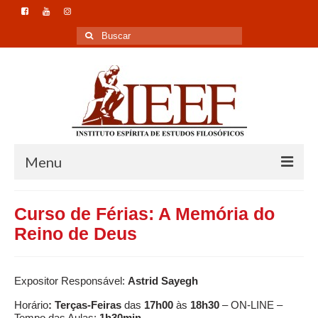
Buscar
por:
Menu
Home
Curso de Férias: A Memória do
Instituto
Reino de Deus
Formação
Expositor Responsável:
Astrid Sayegh
Pesquisa
Horário
: Terças-Feiras
das
17h00
às
18h30
– ON-LINE –
Publicação
Tempo das Aulas:
1h30min