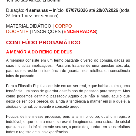
Duração:
4 semanas
– Início:
07/07/2026
até
28/07/2026
(toda
Alunos
3ª feira 1 vez por semana)
Eventos
MATERIAL DIDÁTICO |
CORPO
DOCENTE
| INSCRIÇÕES (
ENCERRADAS
)
Lives
CONTEÚDO PROGAMÁTICO
Vídeos e Palestras
A MEMÓRIA DO REINO DE DEUS
A memória consiste em um termo bastante diverso do comum, dadas as
Fale Conosco
suas múltiplas implicações. Para uns trata-se de uma questão abstrata,
para outros reside na tendência de guardar nos refolhos da consciência
Localização
fatos do passado.
Para a Filosofia Espírita consiste em um ser real, e que habita a alma, uma
tendência luminosa de guardar os refolhos do passado para sempre. Mas
como podemos definir o passado? Aquilo que não é mais, aquilo que
deixa de ser, pois perece, ou ainda a tendência a manter em si o que é, a
aléthea
original, consoante o conceito grego.
Poucos definem esse processo, pois a têm no corpo, qual um registro
indelével, e que com a morte se esvai. Imaginemos uma esfera de cristal
que transcenda infinitamente seu ser, a ponto de guardar em seus refolhos
todos o registro de suas experiências.