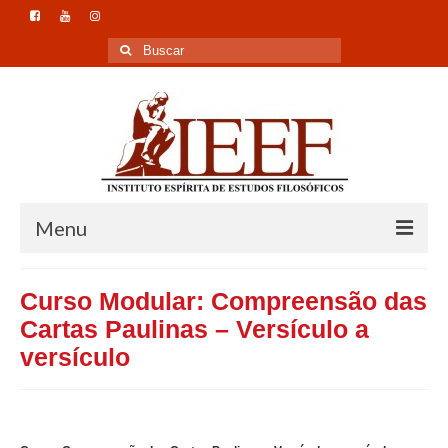
Buscar
por:
Menu
Home
Curso Modular: Compreensão das
Instituto
Cartas Paulinas – Versículo a
versículo
Formação
Pesquisa
Publicação