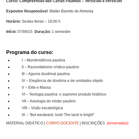
Curso: Compreensão das Cartas Paulinas – Versículo a versículo
Expositor Responsável
: Walter Barreto de Almeida
Alunos
Horário:
Sextas-feiras – 18:00 h
Eventos
Início:
07/08/15
Duração:
1 semestre
Lives
Vídeos e Palestras
Programa do curso:
I – Mundividência paulina
Fale Conosco
II – Raciovitalismo crístico-paulino
III – Agonia doutrinal paulina
Localização
IV – Elegância de doutrina e de unidades objeto
V – Elite e Massa
VI – Teologia paulina: o supremo produto histórico
VII – Axiologia do mister paulino
VIII – Visão escatológica
IX – “But westward, look! The land is bright”
MATERIAL DIDÁTICO |
CORPO DOCENTE
| INSCRIÇÕES
(encerradas)